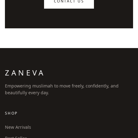
CONTACT US
ZANEVA
Empowering muslimah to move freely, confidently, and
beautifully every day.
SHOP
New Arrivals